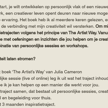
start, je wilt ontwikkelen op persoonlijk vlak of een nieu
rk, een creatiever leven opent deuren naar nieuwe mogeli
e ervaring. Het boek heb ik al meerdere keren gelezen, en
 de verbinding met mijn creativiteit wil versterken. 
Om mij
tietrajecten volgens het principe van The Artist Way. Vanu
je met oefeningen en inzichten die jou helpen om je creativ
inatie van persoonlijke sessies en workshops.
iteit laten stromen?
et boek ‘The Artist’s Way’ van Julia Cameron
lijke sessie (live of online) leg ik uit wat het traject inhou
oe ik je kan helpen op een manier die werkt voor jou.
n traject samen, dat bestaat uit persoonlijke sessies, creat
 en begeleiding voor thuis.
et 3 maanden inspiratietraject.