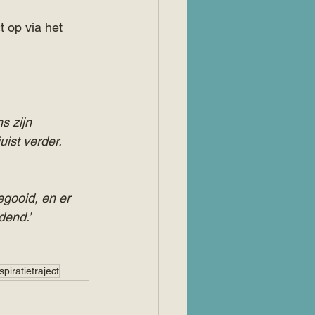
 op via het 
s zijn 
ist verder. 
egooid, en er 
dend.’ 
spiratietraject