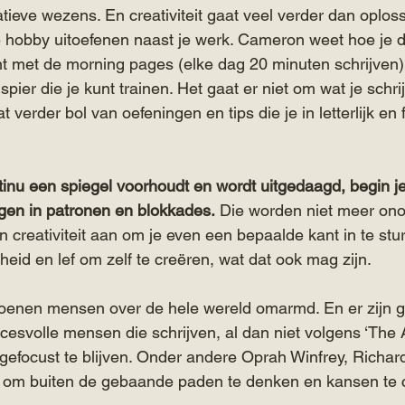
tieve wezens. En creativiteit gaat veel verder dan oploss
 hobby uitoefenen naast je werk. Cameron weet hoe je di
nt met de morning pages (elke dag 20 minuten schrijven)
n spier die je kunt trainen. Het gaat er niet om wat je schrij
t verder bol van oefeningen en tips die je in letterlijk en fi
ntinu een spiegel voorhoudt en wordt uitgedaagd, begin je
rijgen in patronen en blokkades.
 Die worden niet meer ono
n creativiteit aan om je even een bepaalde kant in te stur
jheid en lef om zelf te creëren, wat dat ook mag zijn.
ljoenen mensen over de hele wereld omarmd. En er zijn 
esvolle mensen die schrijven, al dan niet volgens ‘The Ar
 gefocust te blijven. Onder andere Oprah Winfrey, Richa
 om buiten de gebaande paden te denken en kansen te 