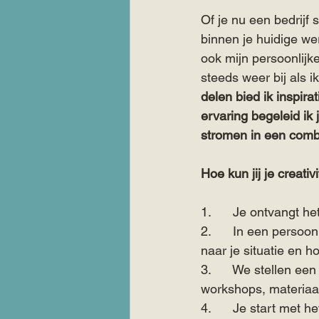
Of je nu een bedrijf 
binnen je huidige we
ook mijn persoonlijk
steeds weer bij als ik
delen bied ik inspira
ervaring begeleid ik 
stromen in een comb
Hoe kun jij je creativ
1.      Je ontvangt h
2.      In een persoon
naar je situatie en h
3.      We stellen ee
workshops, materiaal
4.      Je start met h