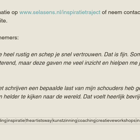
atie op 
www.selasens.nl/inspiratietraject
 of neem contact
ite.
nemers:
e heel rustig en schep je snel vertrouwen. Dat is fijn. Som
rend, maar deze gaven me veel inzicht en hielpen me ju
het schrijven een bepaalde last van mijn schouders heb g
 helder te kijken naar de wereld. Dat voelt heerlijk bevrij
ling
inspiratie
theartistsway
kunstzinning
coaching
creatieveworkshops
in