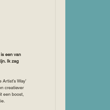
 is een van 
jn. Ik zag 
Artist’s Way’ 
en creatiever 
eit een boost, 
ie.