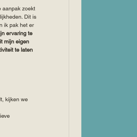
we aanpak zoekt 
jkheden. Dit is 
 ik pak het er 
n ervaring te 
it mijn eigen 
iteit te laten 
dt, kijken we 
ieve 