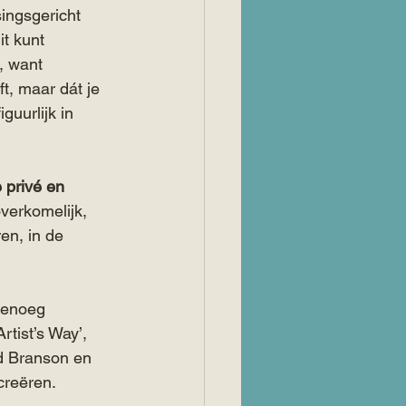
ingsgericht 
t kunt 
, want 
ft, maar dát je 
guurlijk in 
 privé en 
verkomelijk, 
en, in de 
genoeg 
tist’s Way’, 
rd Branson en 
creëren.